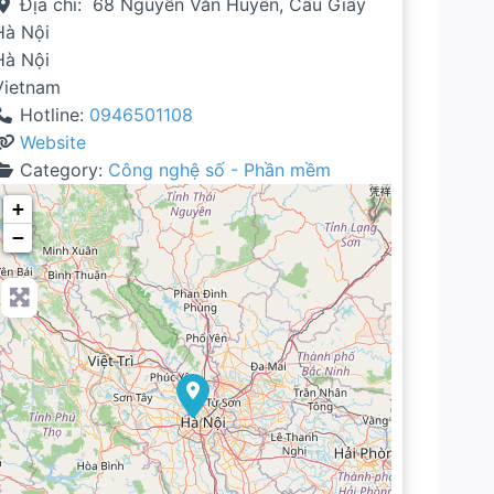
Địa chỉ:
68 Nguyễn Văn Huyên, Cầu Giấy
Hà Nội
Hà Nội
Vietnam
Hotline:
0946501108
Website
Category:
Công nghệ số - Phần mềm
+
−