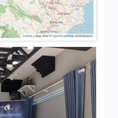
Leaflet
| Map data ©
OpenStreetMap
contributors