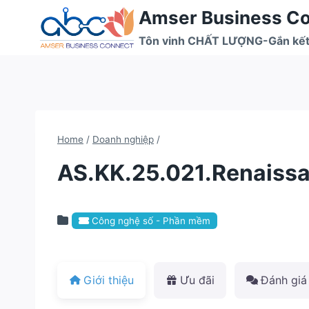
Skip
Amser Business C
to
Tôn vinh CHẤT LƯỢNG-Gắn kết
content
Home
/
Doanh nghiệp
/
AS.KK.25.021.Renaiss
Công nghệ số - Phần mềm
Giới thiệu
Ưu đãi
Đánh giá