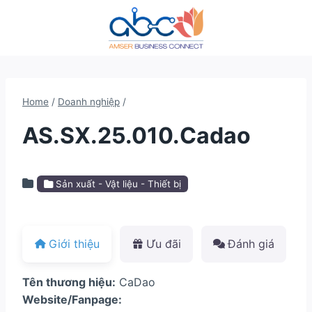
Skip
to
content
Home
/
Doanh nghiệp
/
AS.SX.25.010.Cadao
Sản xuất - Vật liệu - Thiết bị
Giới thiệu
Ưu đãi
Đánh giá
Tên thương hiệu:
CaDao
Website/Fanpage: